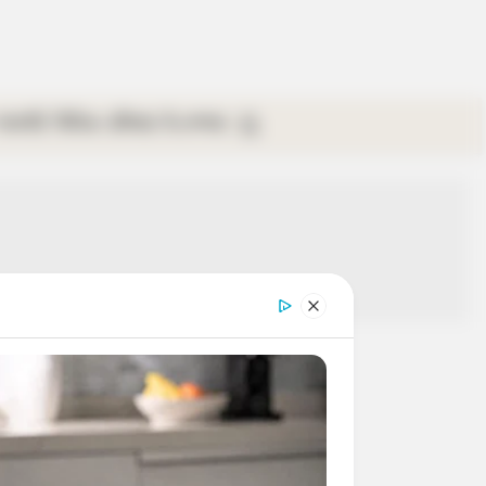
গ্যালারি
ভিডিও
রবিবার
ই-পেপার