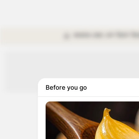
কলকাতা
রাজ্য
দেশ
বিদেশ
বি