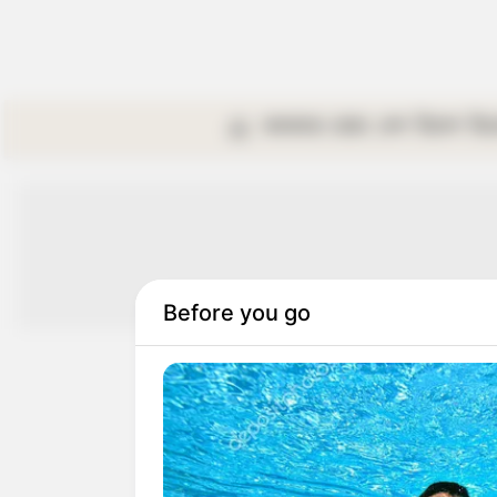
কলকাতা
রাজ্য
দেশ
বিদেশ
বি