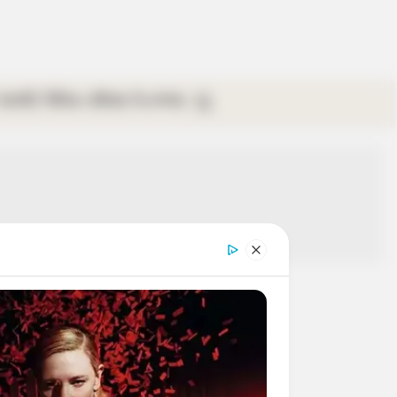
গ্যালারি
ভিডিও
রবিবার
ই-পেপার