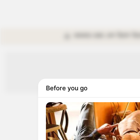
কলকাতা
রাজ্য
দেশ
বিদেশ
বি