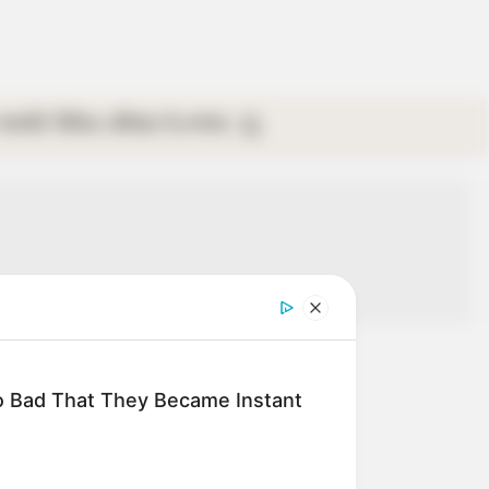
গ্যালারি
ভিডিও
রবিবার
ই-পেপার