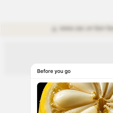
কলকাতা
রাজ্য
দেশ
বিদেশ
বি