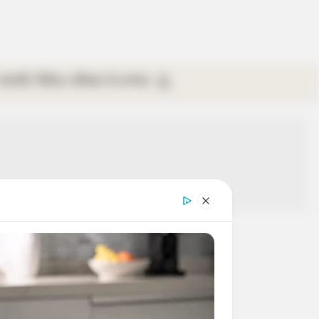
গ্যালারি
ভিডিও
রবিবার
ই-পেপার