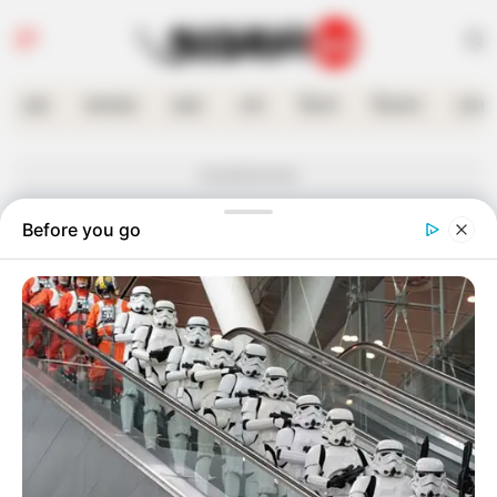
হোম
কলকাতা
রাজ্য
দেশ
বিদেশ
বিনোদন
খেলা
Advertisement