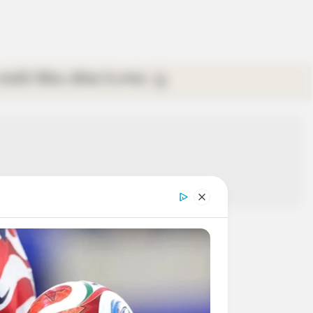
গ্যালারি
ভিডিও
রবিবার
ই-পেপার