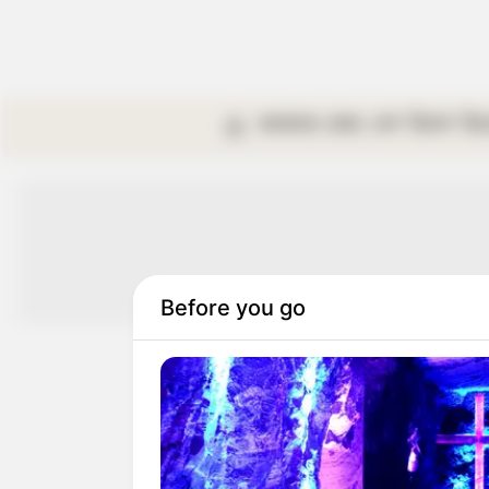
কলকাতা
রাজ্য
দেশ
বিদেশ
বি