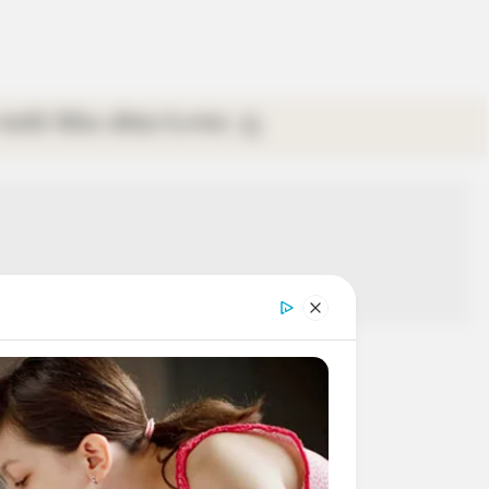
গ্যালারি
ভিডিও
রবিবার
ই-পেপার