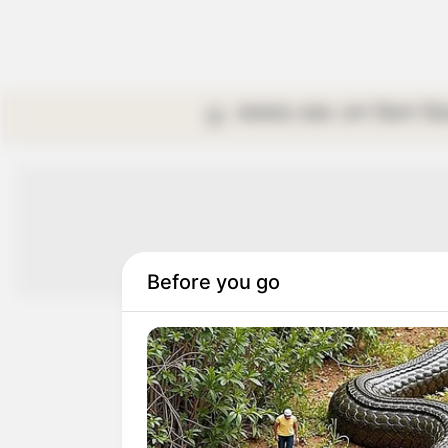
কলকাতা
রাজ্য
দেশ
বিদেশ
বি