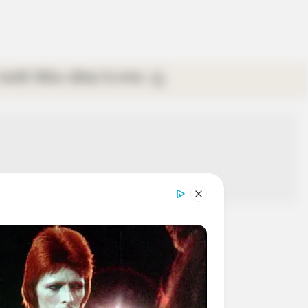
গ্যালারি
ভিডিও
রবিবার
ই-পেপার