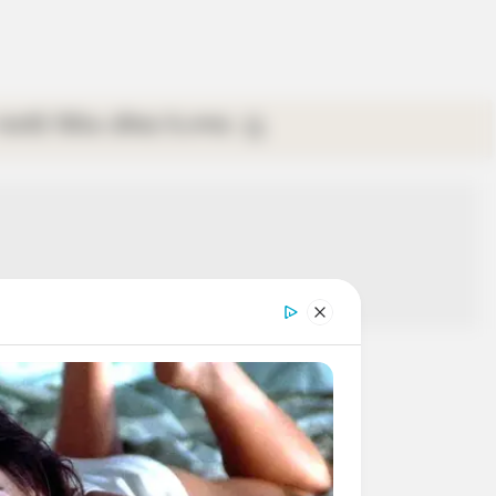
গ্যালারি
ভিডিও
রবিবার
ই-পেপার