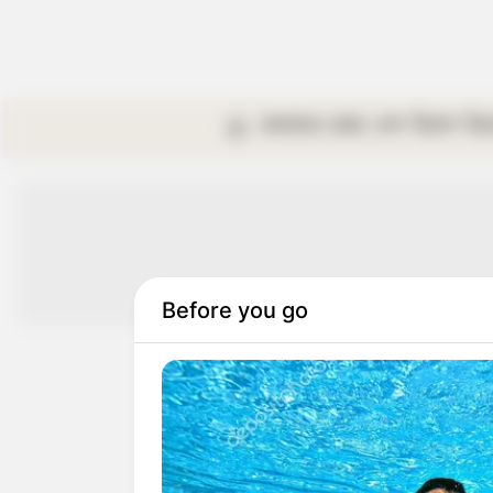
কলকাতা
রাজ্য
দেশ
বিদেশ
বি