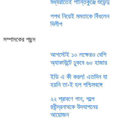
মধ্যরাতেই শান্তিকুঞ্জে শুভেন্দু
শপথ নিয়েই মমতাকে বিঁধলেন
দিলীপ
সম্পাদকের পছন্দ
আগস্টেই ১০ লক্ষেরও বেশি
অ্যাকাউন্টে ঢুকবে ৬০ হাজার
ইডি এ কী করল! এতদিন যা
হয়নি তা-ই হল পশ্চিমবঙ্গে
২২ শ্রাবণে গান, গল্পে
রবীন্দ্রনাথকে উদযাপনের
আয়োজন