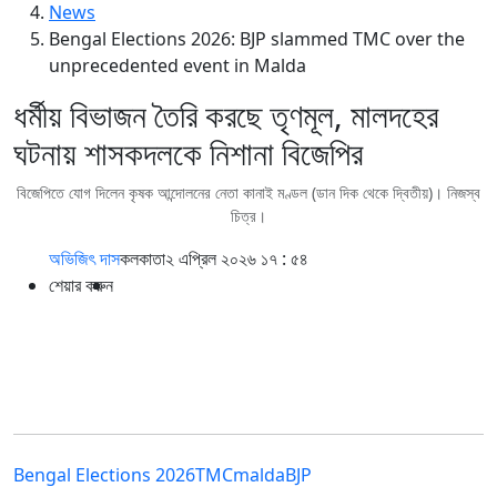
News
Bengal Elections 2026: BJP slammed TMC over the
unprecedented event in Malda
ধর্মীয় বিভাজন তৈরি করছে তৃণমূল, মালদহের
ঘটনায় শাসকদলকে নিশানা বিজেপির
বিজেপিতে যোগ দিলেন কৃষক আন্দোলনের নেতা কানাই মণ্ডল (ডান দিক থেকে দ্বিতীয়)। নিজস্ব
চিত্র।
অভিজিৎ দাস
কলকাতা
২ এপ্রিল ২০২৬ ১৭ : ৫৪
শেয়ার করুন
Bengal Elections 2026
TMC
malda
BJP