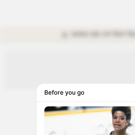
কলকাতা
রাজ্য
দেশ
বিদেশ
বি