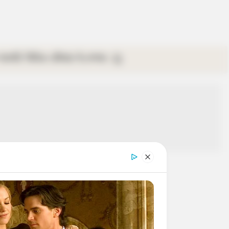
গ্যালারি
ভিডিও
রবিবার
ই-পেপার