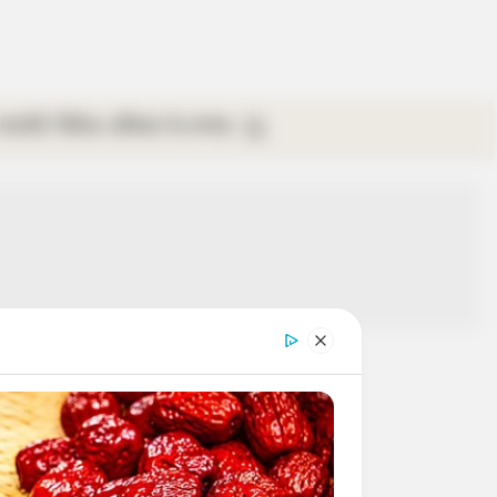
গ্যালারি
ভিডিও
রবিবার
ই-পেপার