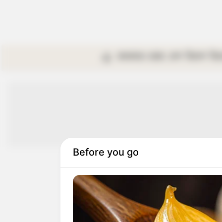
কলকাতা
রাজ্য
দেশ
বিদেশ
বি