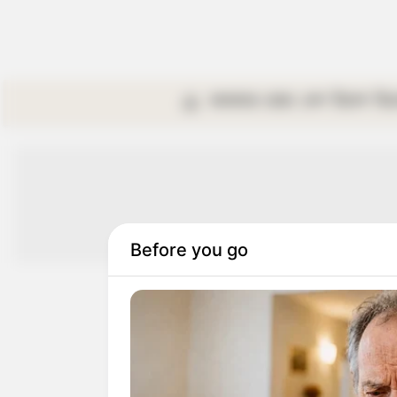
কলকাতা
রাজ্য
দেশ
বিদেশ
বি