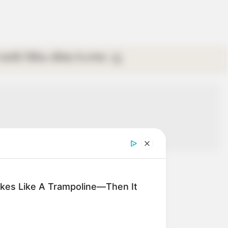
গ্যালারি
ভিডিও
রবিবার
ই-পেপার