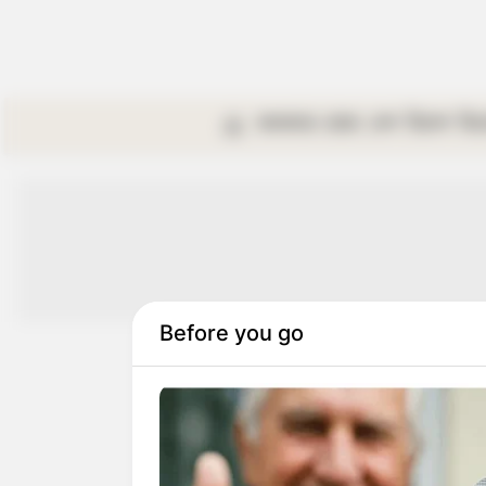
কলকাতা
রাজ্য
দেশ
বিদেশ
বি