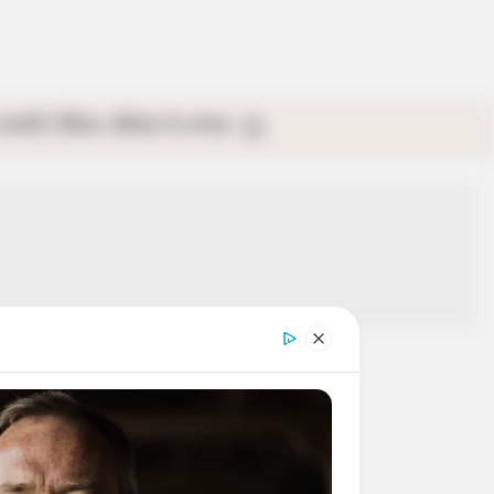
গ্যালারি
ভিডিও
রবিবার
ই-পেপার