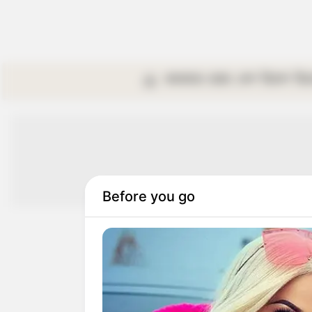
কলকাতা
রাজ্য
দেশ
বিদেশ
বি