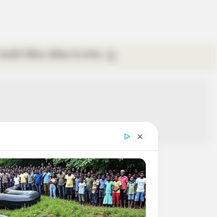
গ্যালারি
ভিডিও
রবিবার
ই-পেপার