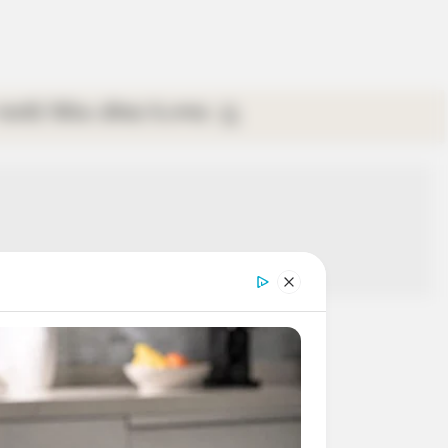
গ্যালারি
ভিডিও
রবিবার
ই-পেপার