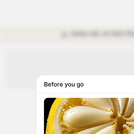
কলকাতা
রাজ্য
দেশ
বিদেশ
বি