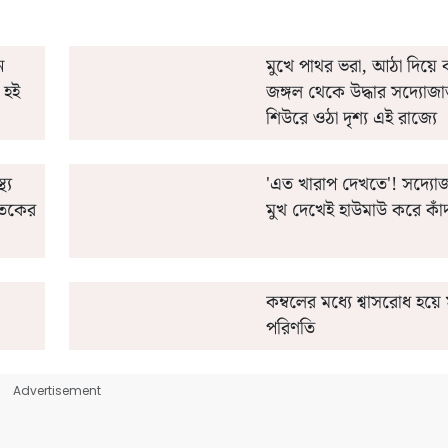
ন
মুখে পাথর ভরা, আঠা দিয়ে ব
 হই
জঙ্গল থেকে উদ্ধার সদ্যোজা
শিউরে ওঠা দৃশ্য এই রাজ্যে
্য
'এত খারাপ দেখতে'! সদ্যোজ
াতকের
মুখ দেখেই হাউমাউ করে কাঁ
কম্বলের মধ্যে শ্বাসরোধ হয়ে ম
পরিণতি
Advertisement