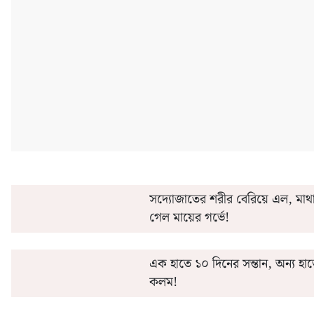
'এই' মাসেই সরকারি কর্মীদের অগ্রিম বেতন ও ২০% ডিএ
কীভাবে 'এ
সদ্যোজাতের শরীর বেরিয়ে এল, মাথ
গেল মায়ের গর্ভে!
এক হাতে ১০ দিনের সন্তান, অন্য হা
কলম!