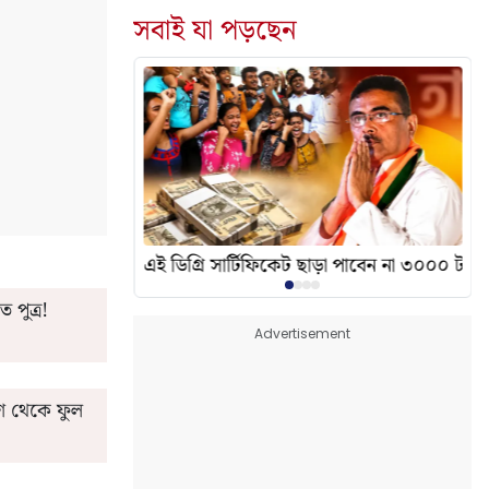
সবাই যা পড়ছেন
দেখালেন? এর অর্থ কী?
এই ডিগ্রি সার্টিফিকেট ছাড়া পাবেন না ৩০০০ টাকা
 পুত্র!
Advertisement
শ থেকে ফুল