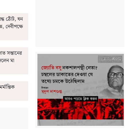
ন্ধ ঠোঁট, ঘন
ত, দেবীপক্ষে
াত সন্তানের
দলেন মা
র্মান্তিক