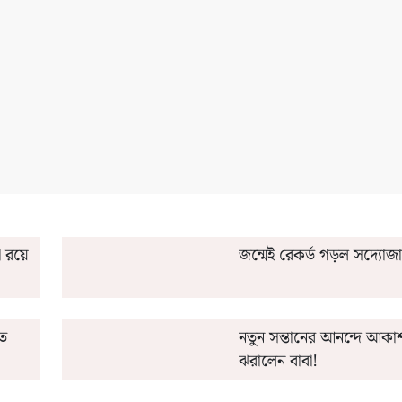
ডিট' করবেন অন্নপূর্ণার ফর্ম?
মিশর কোচ কেন 'এক্স' চিহ্ন 
া রয়ে
জন্মেই রেকর্ড গড়ল সদ্যোজাত
তে
নতুন সন্তানের আনন্দে আকা
ঝরালেন বাবা!