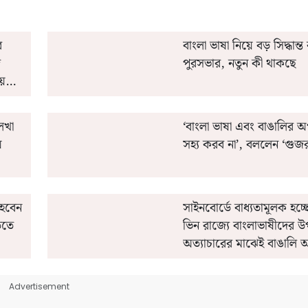
র
বাংলা ভাষা নিয়ে বড় সিদ্ধান
ে
পুরসভার, নতুন কী থাকছে
য়তার
েখা
‘বাংলা ভাষা এবং বাঙালির 
়
সহ্য করব না’, বললেন ‘গুজর
 হবেন
সাইনবোর্ডে বাধ্যতামূলক হচ্ছ
তিতে
ভিন রাজ্যে বাংলাভাষীদের 
অত্যাচারের মাঝেই বাঙালি অস
এই পুরসভার
Advertisement