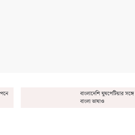
ডিট' করবেন অন্নপূর্ণার ফর্ম?
মিশর কোচ কেন 'এক্স' চিহ্ন 
যাপনে
বাংলাদেশি ঘুষপেটিয়ার সঙ্গ
বাংলা ভাষাও