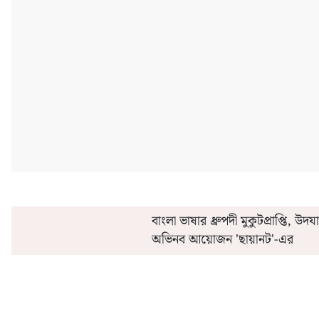
'এই' মাসেই সরকারি কর্মীদের অগ্রিম বেতন ও ২০% ডিএ
কীভাবে 'এ
বাংলা ভাষার ধ্রুপদী মুকুটপ্রাপ্তি, উদ
অভিনব আয়োজন 'ছায়ানট'-এর