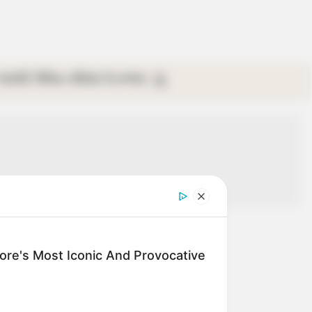
গ্যালারি
ভিডিও
রবিবার
ই-পেপার