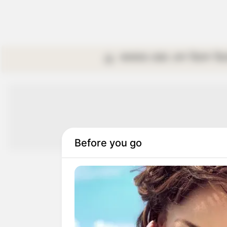
কলকাতা
রাজ্য
দেশ
বিদেশ
বি