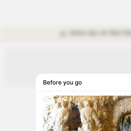
কলকাতা
রাজ্য
দেশ
বিদেশ
বি