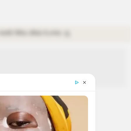
গ্যালারি
ভিডিও
রবিবার
ই-পেপার