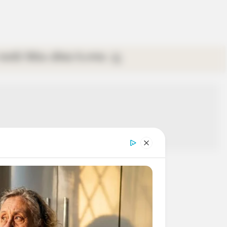
গ্যালারি
ভিডিও
রবিবার
ই-পেপার