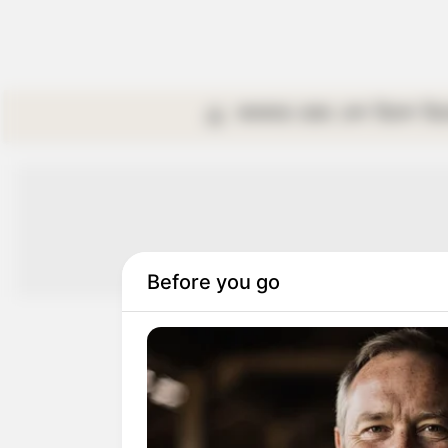
কলকাতা
রাজ্য
দেশ
বিদেশ
বি