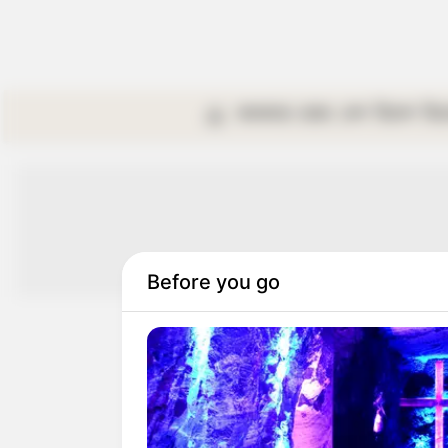
কলকাতা
রাজ্য
দেশ
বিদেশ
বি