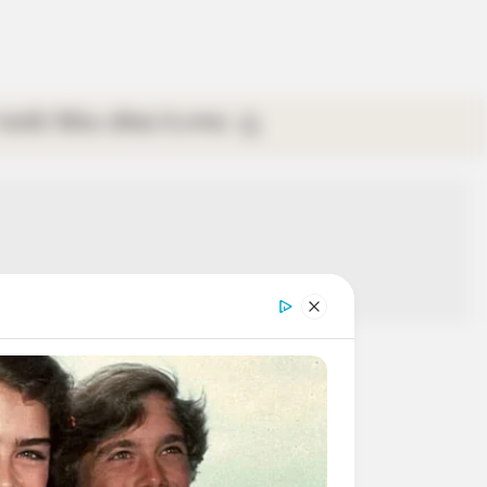
গ্যালারি
ভিডিও
রবিবার
ই-পেপার