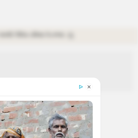
গ্যালারি
ভিডিও
রবিবার
ই-পেপার