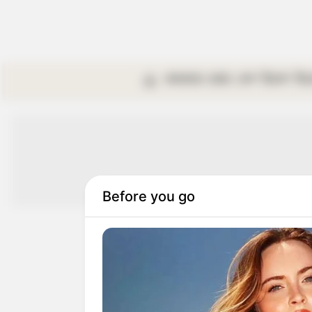
কলকাতা
রাজ্য
দেশ
বিদেশ
বি