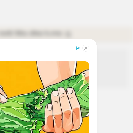
গ্যালারি
ভিডিও
রবিবার
ই-পেপার