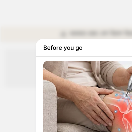
কলকাতা
রাজ্য
দেশ
বিদেশ
বি