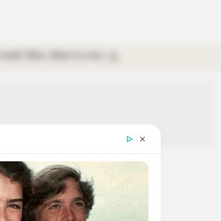
গ্যালারি
ভিডিও
রবিবার
ই-পেপার