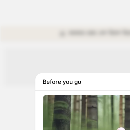
কলকাতা
রাজ্য
দেশ
বিদেশ
বি