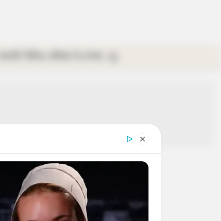
গ্যালারি
ভিডিও
রবিবার
ই-পেপার