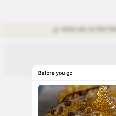
কলকাতা
রাজ্য
দেশ
বিদেশ
বি