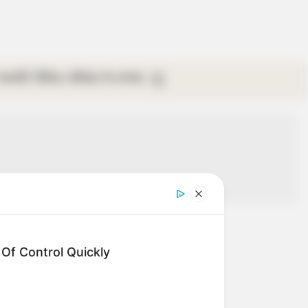
গ্যালারি
ভিডিও
রবিবার
ই-পেপার