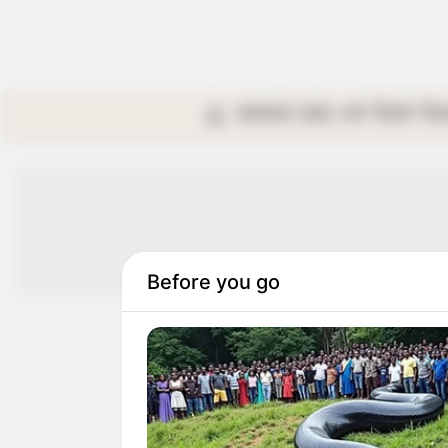
কলকাতা
রাজ্য
দেশ
বিদেশ
বি