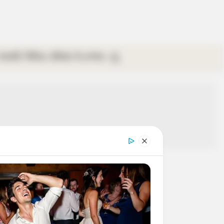
গ্যালারি
ভিডিও
রবিবার
ই-পেপার