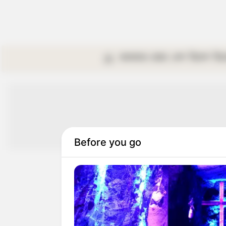
কলকাতা
রাজ্য
দেশ
বিদেশ
বি