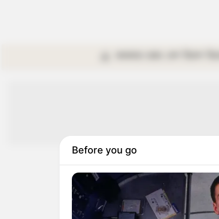
কলকাতা
রাজ্য
দেশ
বিদেশ
বি