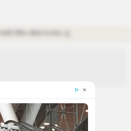
গ্যালারি
ভিডিও
রবিবার
ই-পেপার