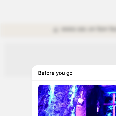
কলকাতা
রাজ্য
দেশ
বিদেশ
বি