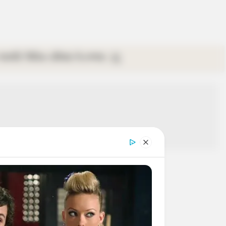
গ্যালারি
ভিডিও
রবিবার
ই-পেপার