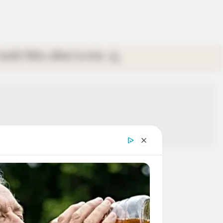
গ্যালারি
ভিডিও
রবিবার
ই-পেপার