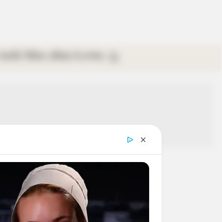
গ্যালারি
ভিডিও
রবিবার
ই-পেপার