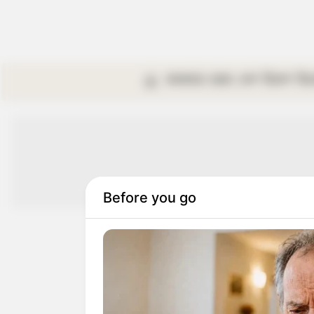
কলকাতা
রাজ্য
দেশ
বিদেশ
বি