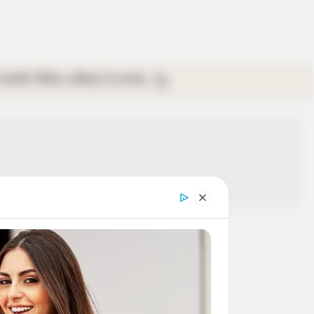
গ্যালারি
ভিডিও
রবিবার
ই-পেপার