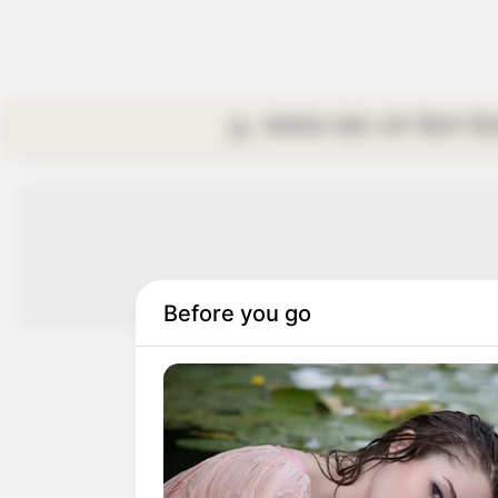
কলকাতা
রাজ্য
দেশ
বিদেশ
বি