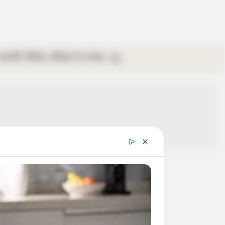
গ্যালারি
ভিডিও
রবিবার
ই-পেপার