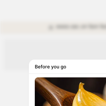
কলকাতা
রাজ্য
দেশ
বিদেশ
বি