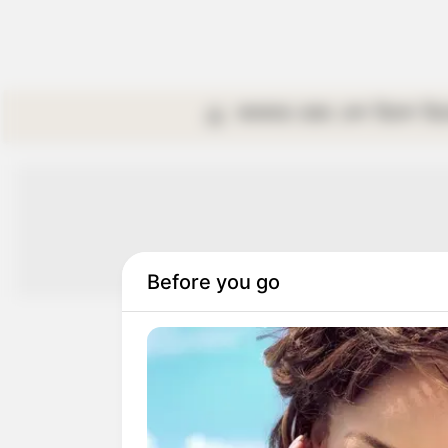
কলকাতা
রাজ্য
দেশ
বিদেশ
বি