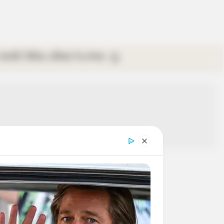
গ্যালারি
ভিডিও
রবিবার
ই-পেপার