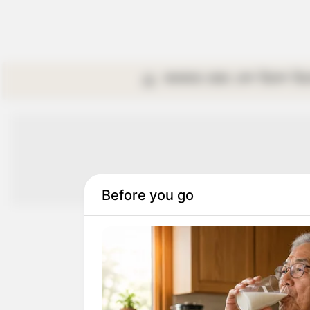
কলকাতা
রাজ্য
দেশ
বিদেশ
বি