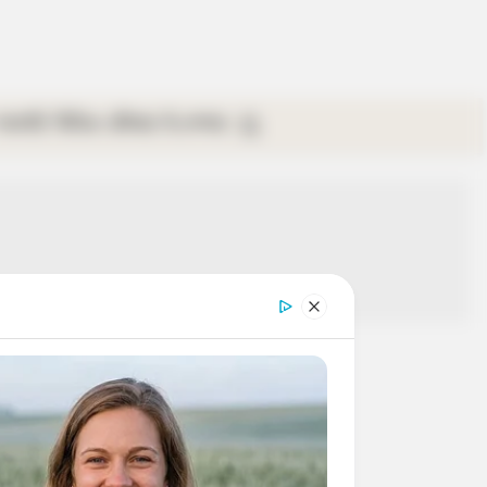
গ্যালারি
ভিডিও
রবিবার
ই-পেপার