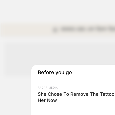
কলকাতা
রাজ্য
দেশ
বিদেশ
বি