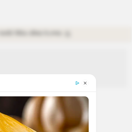
গ্যালারি
ভিডিও
রবিবার
ই-পেপার