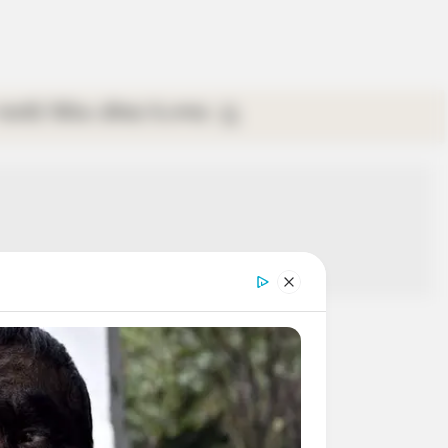
গ্যালারি
ভিডিও
রবিবার
ই-পেপার