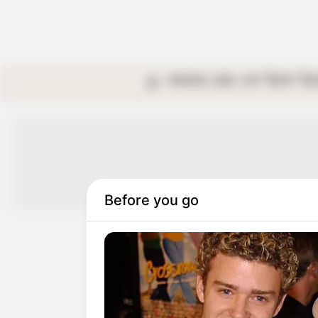
কলকাতা
রাজ্য
দেশ
বিদেশ
বি