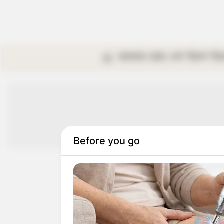
কলকাতা
রাজ্য
দেশ
বিদেশ
বি