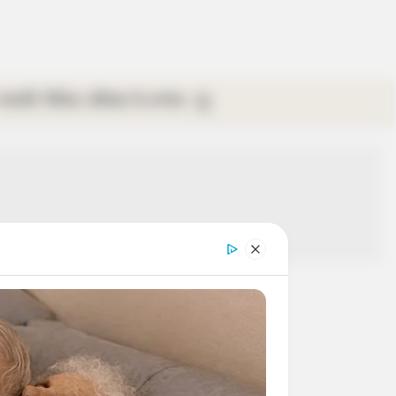
গ্যালারি
ভিডিও
রবিবার
ই-পেপার