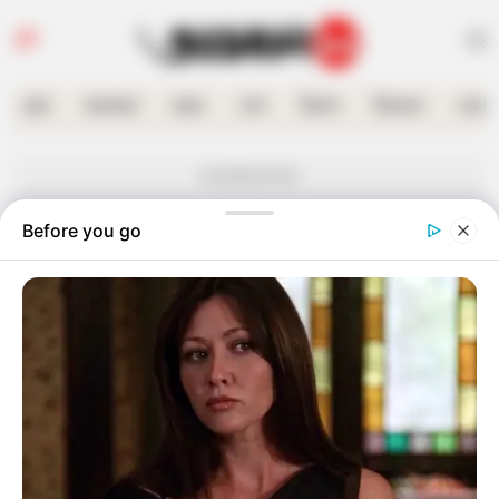
হোম
কলকাতা
রাজ্য
দেশ
বিদেশ
বিনোদন
খেলা
Advertisement