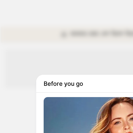
কলকাতা
রাজ্য
দেশ
বিদেশ
বি