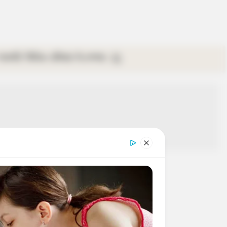
গ্যালারি
ভিডিও
রবিবার
ই-পেপার