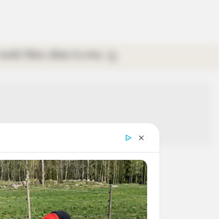
গ্যালারি
ভিডিও
রবিবার
ই-পেপার