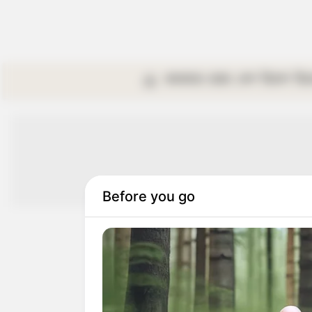
কলকাতা
রাজ্য
দেশ
বিদেশ
বি