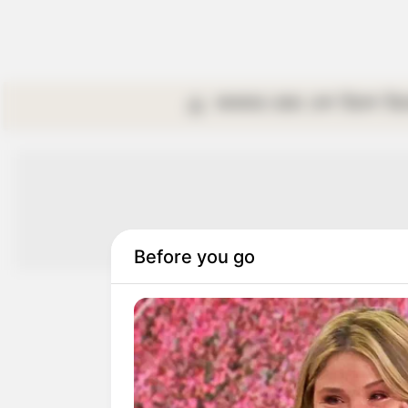
কলকাতা
রাজ্য
দেশ
বিদেশ
বি