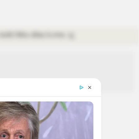
গ্যালারি
ভিডিও
রবিবার
ই-পেপার