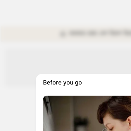
কলকাতা
রাজ্য
দেশ
বিদেশ
বি