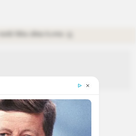
গ্যালারি
ভিডিও
রবিবার
ই-পেপার