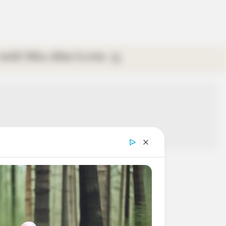
গ্যালারি
ভিডিও
রবিবার
ই-পেপার