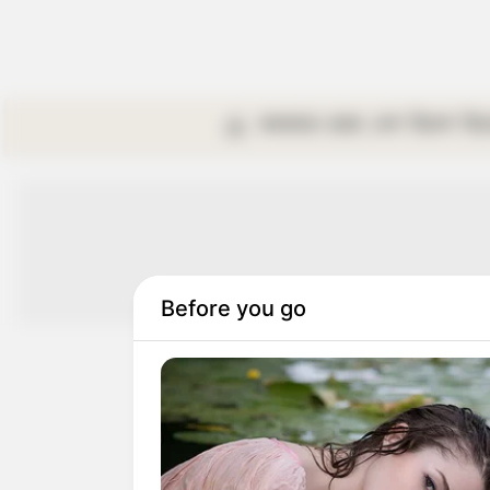
কলকাতা
রাজ্য
দেশ
বিদেশ
বি