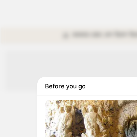
কলকাতা
রাজ্য
দেশ
বিদেশ
বি