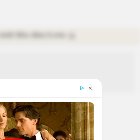
গ্যালারি
ভিডিও
রবিবার
ই-পেপার