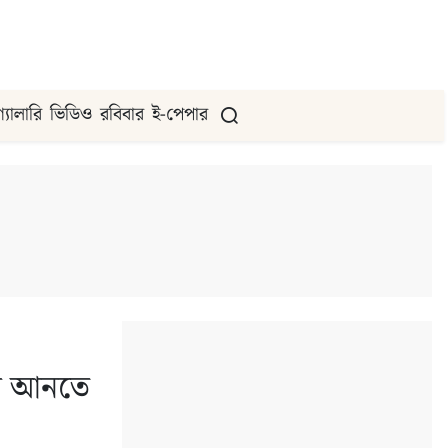
গ্যালারি
ভিডিও
রবিবার
ই-পেপার
ুন আনতে