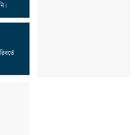
নি।
িবর্তে