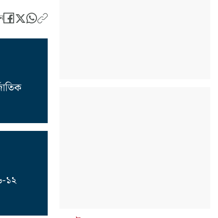
ন
্জাতিক
 ৬-১২