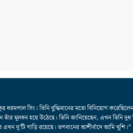
ুর ধরমপাল সিং। তিনি বুদ্ধিমানের মতো বিনিয়োগ করেছিলেন
খন তাঁর মূলধন হয়ে উঠেছে। তিনি জানিয়েছেন, এখন তিনি দুধ ব
এখন দু’টি গাড়ি রয়েছে। ভগবানের আশীর্বাদে আমি খুশি।”