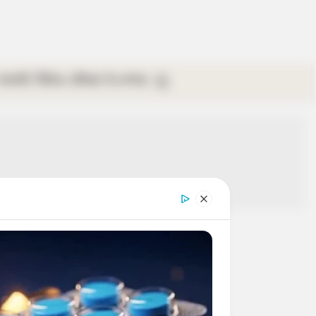
গ্যালারি
ভিডিও
রবিবার
ই-পেপার