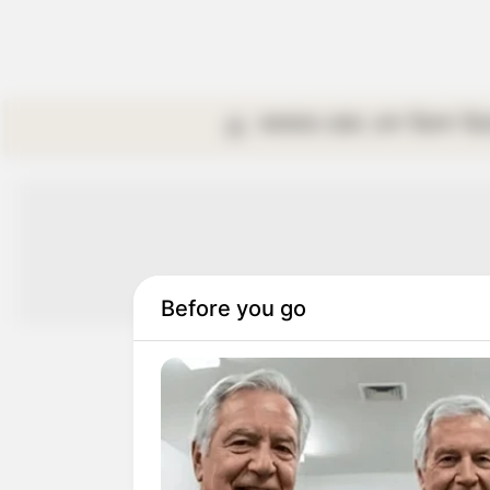
কলকাতা
রাজ্য
দেশ
বিদেশ
বি