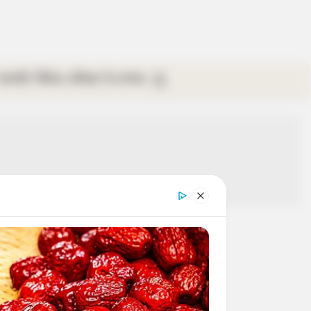
গ্যালারি
ভিডিও
রবিবার
ই-পেপার