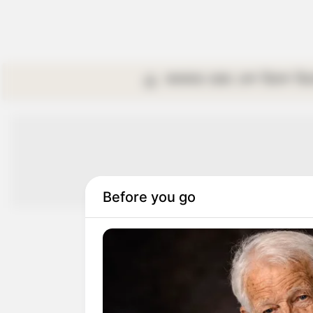
কলকাতা
রাজ্য
দেশ
বিদেশ
বি