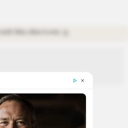
গ্যালারি
ভিডিও
রবিবার
ই-পেপার